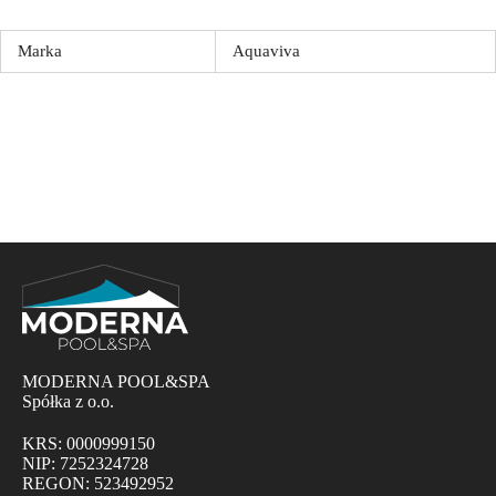
Marka
Aquaviva
MODERNA POOL&SPA
Spółka z o.o.
KRS: 0000999150
NIP: 7252324728
REGON: 523492952