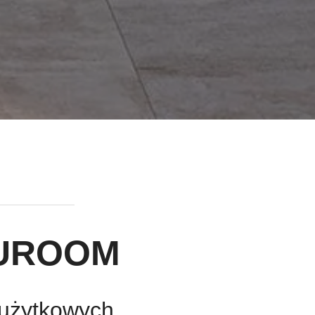
UROOM
 użytkowych