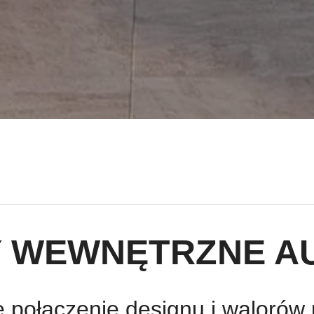
Y WEWNĘTRZNE A
e połączenie designu i walorów