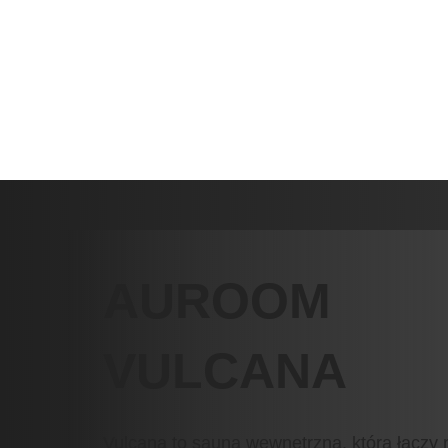
AUROOM
VULCANA
Vulcana to sauna wewnętrzna, która łączy