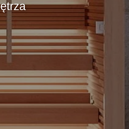
ętrza