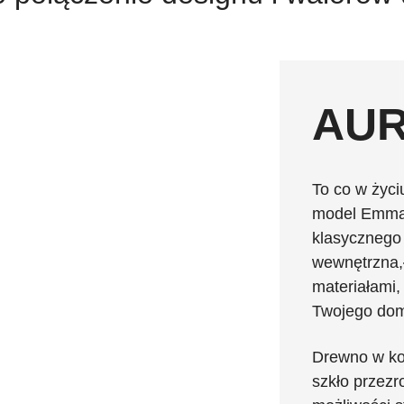
AU
To co w życi
model Emma 
klasycznego 
wewnętrzna,ł
materiałami,
Twojego do
Drewno w kol
szkło przez