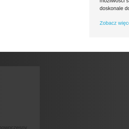
możliwości s
doskonale do
Zobacz więc
 nowoczesny