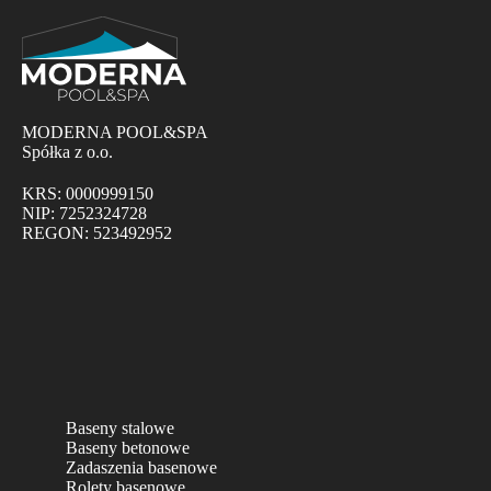
MODERNA POOL&SPA
Spółka z o.o.
KRS: 0000999150
NIP: 7252324728
REGON: 523492952
Baseny stalowe
Baseny betonowe
Zadaszenia basenowe
Rolety basenowe