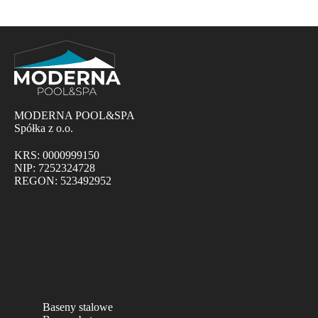
MODERNA POOL&SPA
Spółka z o.o.
KRS: 0000999150
NIP: 7252324728
REGON: 523492952
Baseny stalowe