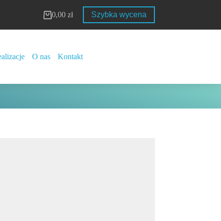
0,00
zł
Szybka wycena
Koszyk
alizacje
O nas
Kontakt