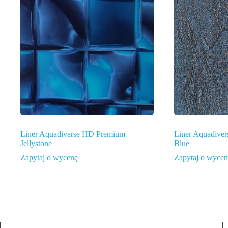
Liner Aquadiverse HD Premium
Liner Aquadive
Jellystone
Blue
Zapytaj o wycenę
Zapytaj o wyce