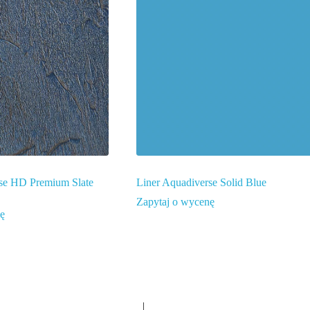
rse HD Premium Slate
Liner Aquadiverse Solid Blue
Zapytaj o wycenę
nę