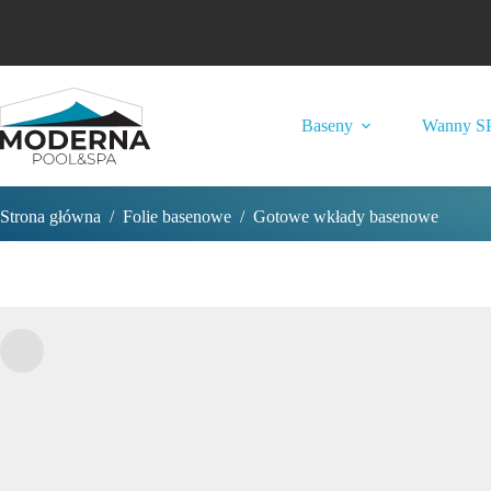
Przejdź
do
treści
Baseny
Wanny S
Strona główna
/
Folie basenowe
/
Gotowe wkłady basenowe