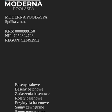
MODERNA POOL&SPA
Spółka z o.o.
KRS: 0000999150
NIP: 7252324728
REGON: 523492952
Baseny stalowe
Baseny betonowe
Zadaszenia basenowe
Rolety basenowe
Przykrycia basenowe
Sauny zewnętrzne
Sauny wewnętrzne