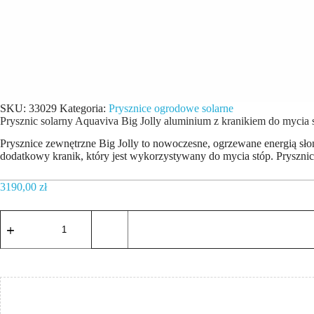
SKU:
33029
Kategoria:
Prysznice ogrodowe solarne
Prysznic solarny Aquaviva Big Jolly aluminium z kranikiem do mycia
Prysznice zewnętrzne Big Jolly to nowoczesne, ogrzewane energią słon
dodatkowy kranik, który jest wykorzystywany do mycia stóp. Prysznic
3190,00
zł
ilość
Prysznic
solarny
Aquaviva
Big
Jolly
aluminium
z
kranikiem