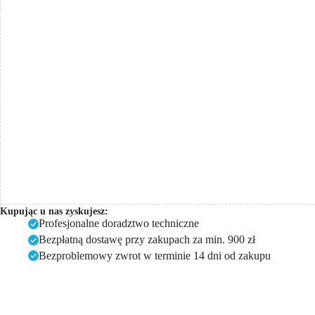
do
mycia
stóp
-
beżowy
Kupując u nas zyskujesz:
Profesjonalne doradztwo techniczne
Bezpłatną dostawę przy zakupach za min. 900 zł
Bezproblemowy zwrot w terminie 14 dni od zakupu