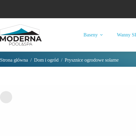
Przejdź
do
treści
Baseny
Wanny S
Strona główna
/
Dom i ogród
/
Prysznice ogrodowe solarne