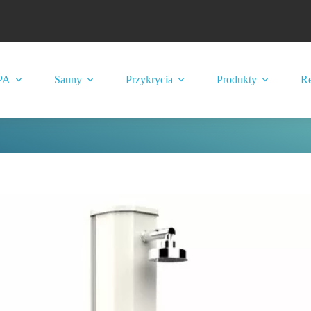
PA
Sauny
Przykrycia
Produkty
Re