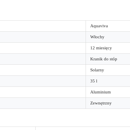
Aquaviva
Włochy
12 miesięcy
Kranik do stóp
Solarny
35 l
Aluminium
Zewnętrzny