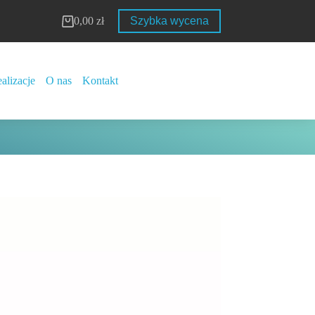
0,00
zł
Szybka wycena
Koszyk
alizacje
O nas
Kontakt