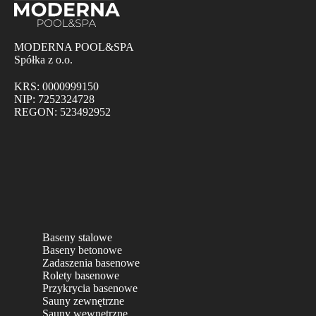
MODERNA POOL&SPA
Spółka z o.o.
KRS: 0000999150
NIP: 7252324728
REGON: 523492952
Baseny stalowe
Baseny betonowe
Zadaszenia basenowe
Rolety basenowe
Przykrycia basenowe
Sauny zewnętrzne
Sauny wewnętrzne