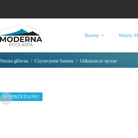
Przejdź
do
treści
Baseny
Wanny S
Strona główna
/
Czyszczenie basenu
/
Odkurzacze ręczne
WYPRZEDANE!