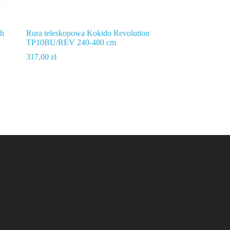
ch
Rura teleskopowa Kokido Revolution
TP10BU/REV 240-480 cm
317,00
zł