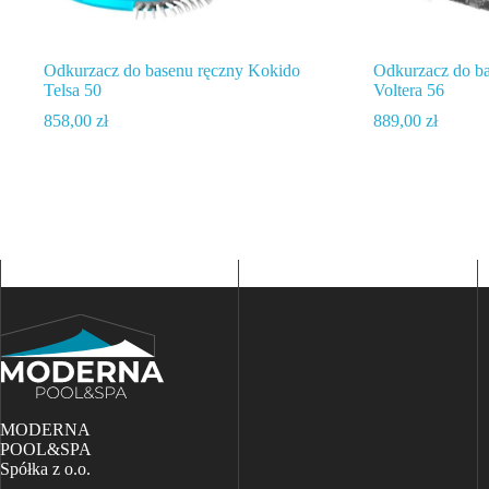
Odkurzacz do basenu ręczny Kokido
Odkurzacz do b
Telsa 50
Voltera 56
858,00
zł
889,00
zł
MODERNA
POOL&SPA
Spółka z o.o.