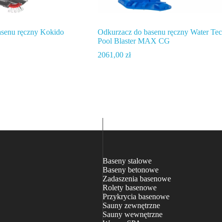
asenu ręczny Kokido
Odkurzacz do basenu ręczny Water Te
Pool Blaster MAX CG
2061,00
zł
Baseny stalowe
Baseny betonowe
Zadaszenia basenowe
Rolety basenowe
Przykrycia basenowe
Sauny zewnętrzne
Sauny wewnętrzne