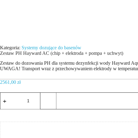
Kategoria:
Systemy dozujące do basenów
Zestaw PH Hayward AC (chip + elektroda + pompa + uchwyt)
Zestaw do dozowania PH dla systemu dezynfekcji wody Hayward Aq
UWAGA! Transport wraz z przechowywaniem elektrody w temperaturac
2561,00
zł
ilość
Zestaw
PH
Hayward
AC
(chip
+
elektroda
+