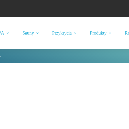
PA
Sauny
Przykrycia
Produkty
Re
w