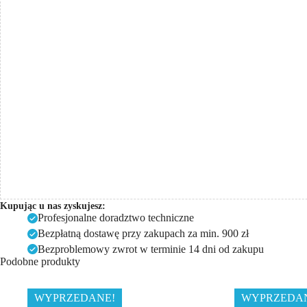
pompa
+
uchwyt)
Kupując u nas zyskujesz:
Profesjonalne doradztwo techniczne
Bezpłatną dostawę przy zakupach za min. 900 zł
Bezproblemowy zwrot w terminie 14 dni od zakupu
Podobne produkty
WYPRZEDANE!
WYPRZEDA