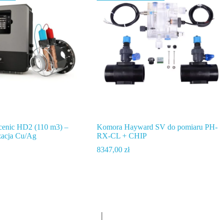
enic HD2 (110 m3) –
Komora Hayward SV do pomiaru PH-
izacja Cu/Ag
RX-CL + CHIP
8347,00
zł