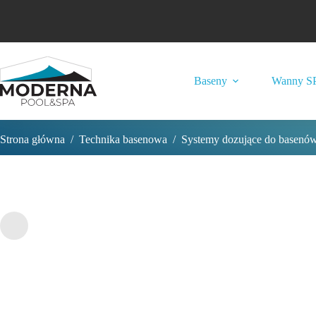
Przejdź
do
treści
Baseny
Wanny S
Strona główna
/
Technika basenowa
/
Systemy dozujące do basenó