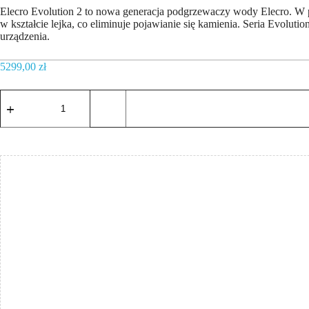
Elecro Evolution 2 to nowa generacja podgrzewaczy wody Eleсro. W 
w kształcie lejka, co eliminuje pojawianie się kamienia. Seria Evolut
urządzenia.
5299,00
zł
ilość
Elektryczny
podgrzewacz
wody
do
basenu
Elecro
Evolution
2
Tytan
18kW
380V