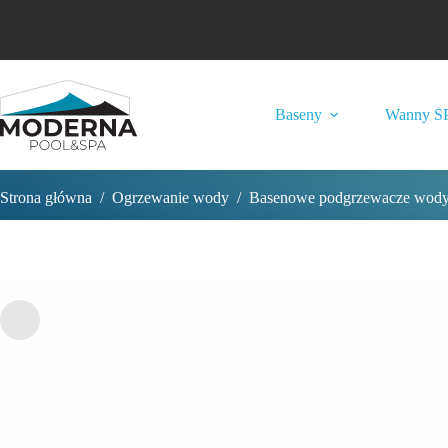
Przejdź
do
treści
Baseny
Wanny S
Strona główna
/
Ogrzewanie wody
/
Basenowe podgrzewacze wod