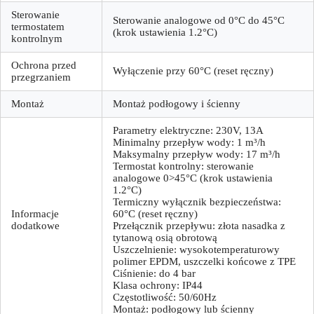
Sterowanie
Sterowanie analogowe od 0°C do 45°C
termostatem
(krok ustawienia 1.2°C)
kontrolnym
Ochrona przed
Wyłączenie przy 60°C (reset ręczny)
przegrzaniem
Montaż
Montaż podłogowy i ścienny
Parametry elektryczne: 230V, 13А
Minimalny przepływ wody: 1 m³/h
Maksymalny przepływ wody: 17 m³/h
Termostat kontrolny: sterowanie
analogowe 0>45°C (krok ustawienia
1.2°C)
Termiczny wyłącznik bezpieczeństwa:
Informacje
60°С (reset ręczny)
dodatkowe
Przełącznik przepływu: złota nasadka z
tytanową osią obrotową
Uszczelnienie: wysokotemperaturowy
polimer EPDM, uszczelki końcowe z TPE
Ciśnienie: do 4 bar
Klasa ochrony: IP44
Częstotliwość: 50/60Hz
Montaż: podłogowy lub ścienny