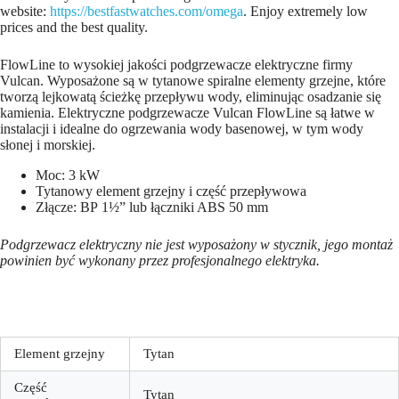
website:
https://bestfastwatches.com/omega
. Enjoy extremely low
prices and the best quality.
FlowLine to wysokiej jakości podgrzewacze elektryczne firmy
Vulcan. Wyposażone są w tytanowe spiralne elementy grzejne, które
tworzą lejkowatą ścieżkę przepływu wody, eliminując osadzanie się
kamienia. Elektryczne podgrzewacze Vulcan FlowLine są łatwe w
instalacji i idealne do ogrzewania wody basenowej, w tym wody
słonej i morskiej.
Moc: 3 kW
Tytanowy element grzejny i część przepływowa
Złącze: ВР 1½” lub łączniki ABS 50 mm
Podgrzewacz elektryczny nie jest wyposażony w stycznik, jego montaż
powinien być wykonany przez profesjonalnego elektryka.
Element grzejny
Tytan
Część
Tytan