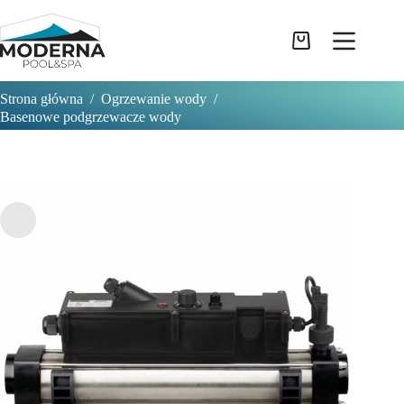
Przejdź
do
treści
Koszyk
Strona główna
/
Ogrzewanie wody
/
Basenowe podgrzewacze wody