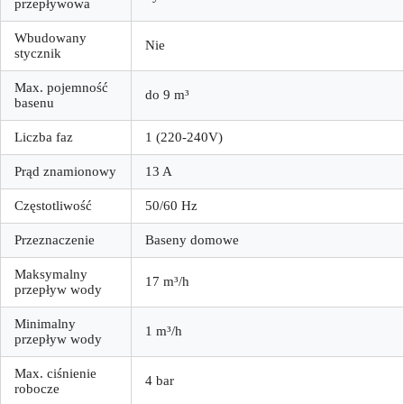
przepływowa
Wbudowany
Nie
stycznik
Max. pojemność
do 9 m³
basenu
Liczba faz
1 (220-240V)
Prąd znamionowy
13 A
Częstotliwość
50/60 Hz
Przeznaczenie
Baseny domowe
Maksymalny
17 m³/h
przepływ wody
Minimalny
1 m³/h
przepływ wody
Max. ciśnienie
4 bar
robocze