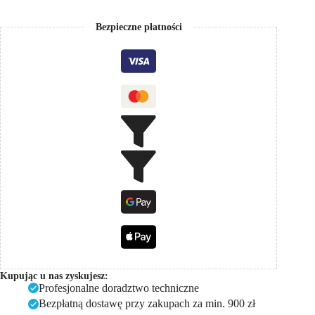
wody
do
Bezpieczne płatności
basenu
Vulcan
FlowLine
Tytan
3kW
220V
Kupując u nas zyskujesz:
Profesjonalne doradztwo techniczne
Bezpłatną dostawę przy zakupach za min. 900 zł