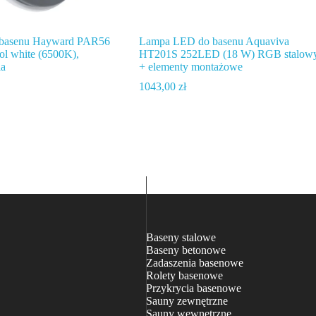
basenu Hayward PAR56
Lampa LED do basenu Aquaviva
ol white (6500K),
HT201S 252LED (18 W) RGB stalow
ia
+ elementy montażowe
1043,00
zł
Baseny stalowe
Baseny betonowe
Zadaszenia basenowe
Rolety basenowe
Przykrycia basenowe
Sauny zewnętrzne
Sauny wewnętrzne