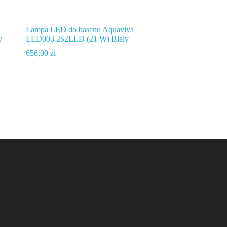
Lampa LED do basenu Aquaviva
y
LED003 252LED (21 W) Biały
656,00
zł