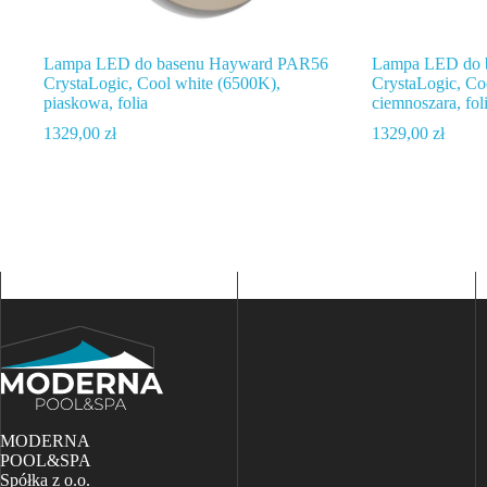
Lampa LED do basenu Hayward PAR56
Lampa LED do 
CrystaLogic, Cool white (6500K),
CrystaLogic, Co
piaskowa, folia
ciemnoszara, fol
1329,00
zł
1329,00
zł
MODERNA
POOL&SPA
Spółka z o.o.