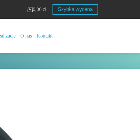
0,00
zł
Szybka wycena
Koszyk
alizacje
O nas
Kontakt