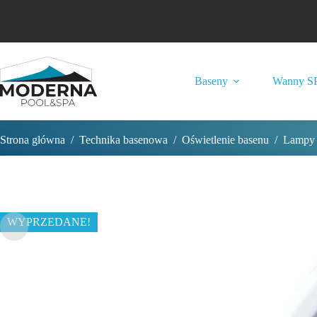
Przejdź
do
treści
Baseny
Wanny S
Strona główna
/
Technika basenowa
/
Oświetlenie basenu
/
Lampy
WYPRZEDANE!