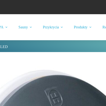
PA
Sauny
Przykrycia
Produkty
Re
 LED