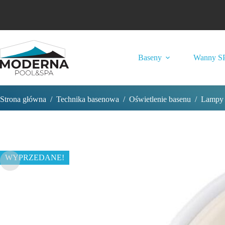
Przejdź
do
treści
Baseny
Wanny S
Strona główna
/
Technika basenowa
/
Oświetlenie basenu
/
Lampy
WYPRZEDANE!