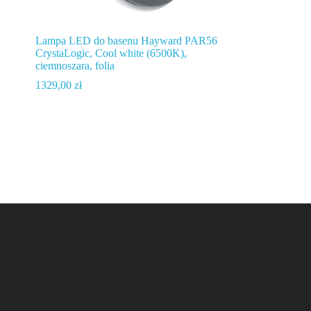
Lampa LED do basenu Hayward PAR56
CrystaLogic, Cool white (6500K),
ciemnoszara, folia
1329,00
zł