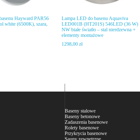
basenu Hayward PAR56
Lampa LED do basenu Aquaviva
ol white (6500K), szara,
LED001B (HT201S) 546LED (36 W)
NW białe światło – stal nierdzewna +
elementy montażowe
1298,00
zł
Baseny stalowe
Baseny betonowe
Zadaszenia basenowe
Rolety basenowe
Przykrycia basenowe
Sauny zewnętrzne