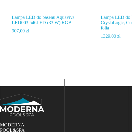
Lampa LED do basenu Aquaviva
Lampa LED do 
LED003 546LED (33 W) RGB
CrystaLogic, Co
folia
907,00
zł
1329,00
zł
MODERNA
POOL&SPA