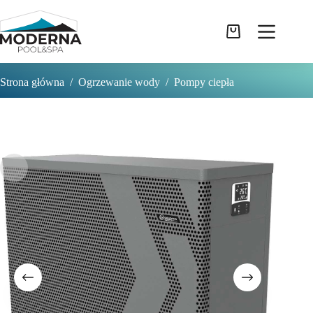
Przejdź
do
treści
Koszyk
Strona główna
/
Ogrzewanie wody
/
Pompy ciepła