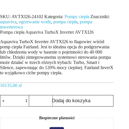
SKU:
AVTXI26-24102
Kategoria:
Pompy ciepła
Znaczniki:
aquaviva
,
ogrzewanie wody
,
pompa ciepła
,
pompa
inwerterowa
Pompa ciepła Aquaviva TurboX Inverter AVTXI26
Aquaviva TurboX Inverter AVTXI26 to flagowiec wśród
pomp ciepła Fairland. Jest to idealna opcja do podgrzewania
lub chłodzenia wody w basenie o pojemności do 40 000
litrów. Dzięki zintegrowanemu systemowi sterowania pompa
może działać w trzech różnych trybach: Turbo, Smart i
Silence, zapewniając do 120% mocy cieplnej. Fairland InverX
to wyjątkowo ciche pompy ciepła.
10135,00
zł
ilość
Dodaj do koszyka
Pompa
ciepła
Aquaviva
TurboX
Bezpieczne płatności
Inverter
AVTXI26