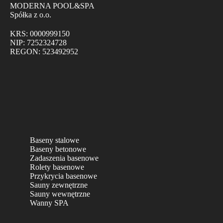
MODERNA POOL&SPA
Spółka z o.o.
KRS: 0000999150
NIP: 7252324728
REGON: 523492952
Baseny stalowe
Baseny betonowe
Zadaszenia basenowe
Rolety basenowe
Przykrycia basenowe
Sauny zewnętrzne
Sauny wewnętrzne
Wanny SPA