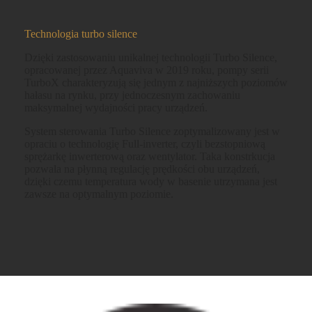
Technologia turbo silence
Dzięki zastosowaniu unikalnej technologii Turbo Silence,
opracowanej przez Aquaviva w 2019 roku, pompy serii
TurboX charakteryzują się jednym z najniższych poziomów
hałasu na rynku, przy jednoczesnym zachowaniu
maksymalnej wydajności pracy urządzeń.
System sterowania Turbo Silence zoptymalizowany jest w
opraciu o technologię Full-inverter, czyli bezstopniową
sprężarkę inwerterową oraz wentylator. Taka konstrkucja
pozwala na płynną regulację prędkości obu urządzeń,
dzięki czemu temperatura wody w basenie utrzymana jest
zawsze na optymalnym poziomie.