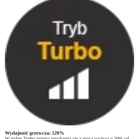
Wydajność grzewcza: 120%
W trybie Turbo pompa uruchamia się z mocą wyższą o 20% od