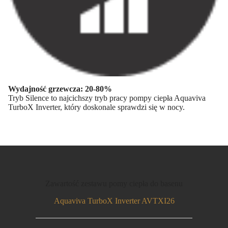
Wydajność grzewcza: 20-80%
Tryb Silence to najcichszy tryb pracy pompy ciepła Aquaviva
TurboX Inverter, który doskonale sprawdzi się w nocy.
Zawartość zestawu pomy ciepła do basenu
Aquaviva TurboX Inverter AVTXI26