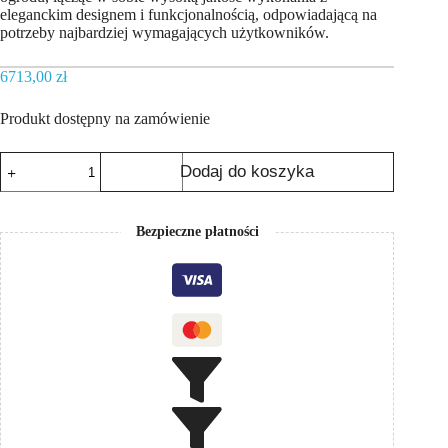
eleganckim designem i funkcjonalnością, odpowiadającą na
potrzeby najbardziej wymagających użytkowników.
6713,00
zł
Produkt dostępny na zamówienie
ilość
Dodaj do koszyka
Prysznic
zimno
ciepły
elba
Bezpieczne płatności
70
ideal
ze
stali
nierdzewnej