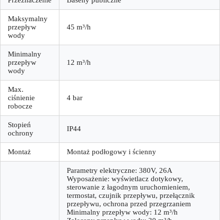
Maksymalny
przepływ
45 m³/h
wody
Minimalny
przepływ
12 m³/h
wody
Max.
ciśnienie
4 bar
robocze
Stopień
IP44
ochrony
Montaż
Montaż podłogowy i ścienny
Parametry elektryczne: 380V, 26А
Wyposażenie: wyświetlacz dotykowy,
sterowanie z łagodnym uruchomieniem,
termostat, czujnik przepływu, przełącznik
przepływu, ochrona przed przegrzaniem
Minimalny przepływ wody: 12 m³/h