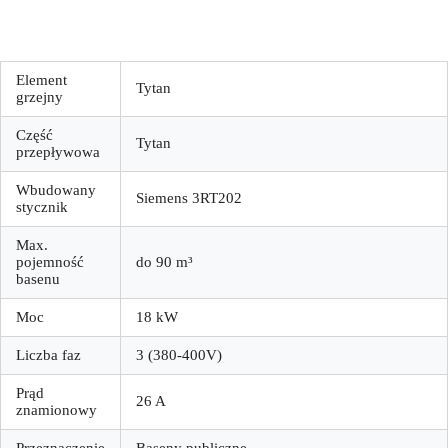
Element
Tytan
grzejny
Część
Tytan
przepływowa
Wbudowany
Siemens 3RT202
stycznik
Max.
pojemność
do 90 m³
basenu
Moc
18 kW
Liczba faz
3 (380-400V)
Prąd
26 A
znamionowy
Przeznaczenie
Baseny publiczne