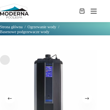
Przejdź
do
treści
Koszyk
Strona główna
/
Ogrzewanie wody
/
Basenowe podgrzewacze wody