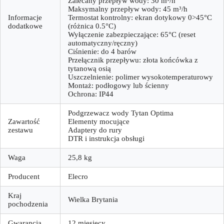
Zalecany przepływ wody: 30 m³/h
Maksymalny przepływ wody: 45 m³/h
Informacje
Termostat kontrolny: ekran dotykowy 0>45°C
dodatkowe
(różnica 0.5°C)
Wyłączenie zabezpieczające: 65°С (reset
automatyczny/ręczny)
Ciśnienie: do 4 barów
Przełącznik przepływu: złota końcówka z
tytanową osią
Uszczelnienie: polimer wysokotemperaturowy
Montaż: podłogowy lub ścienny
Ochrona: IP44
Podgrzewacz wody Tytan Optima
Zawartość
Elementy mocujące
zestawu
Adaptery do rury
DTR i instrukcja obsługi
Waga
25,8 kg
Producent
Elecro
Kraj
Wielka Brytania
pochodzenia
Gwarancja
12 miesięcy