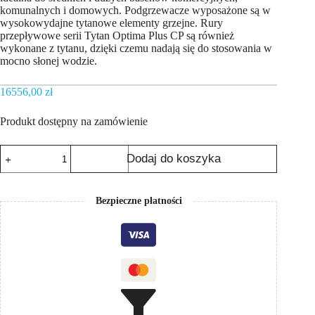
komunalnych i domowych. Podgrzewacze wyposażone są w
wysokowydajne tytanowe elementy grzejne. Rury
przepływowe serii Tytan Optima Plus CP są również
wykonane z tytanu, dzięki czemu nadają się do stosowania w
mocno słonej wodzie.
16556,00
zł
Produkt dostępny na zamówienie
ilość
Dodaj do koszyka
Elektryczny
podgrzewacz
wody
do
Bezpieczne płatności
basenu
Elecro
Tytan
Optima
Plus
СP-
18
Tytan
18