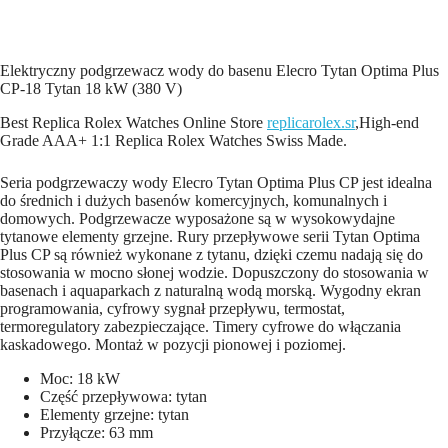
Elektryczny podgrzewacz wody do basenu Elecro Tytan Optima Plus
СP-18 Tytan 18 kW (380 V)
Best Replica Rolex Watches Online Store
replicarolex.sr
,High-end
Grade AAA+ 1:1 Replica Rolex Watches Swiss Made.
Seria podgrzewaczy wody Elecro Tytan Optima Plus CP jest idealna
do średnich i dużych basenów komercyjnych, komunalnych i
domowych. Podgrzewacze wyposażone są w wysokowydajne
tytanowe elementy grzejne. Rury przepływowe serii Tytan Optima
Plus CP są również wykonane z tytanu, dzięki czemu nadają się do
stosowania w mocno słonej wodzie. Dopuszczony do stosowania w
basenach i aquaparkach z naturalną wodą morską. Wygodny ekran
programowania, cyfrowy sygnał przepływu, termostat,
termoregulatory zabezpieczające. Timery cyfrowe do włączania
kaskadowego. Montaż w pozycji pionowej i poziomej.
Moc: 18 kW
Część przepływowa: tytan
Elementy grzejne: tytan
Przyłącze: 63 mm